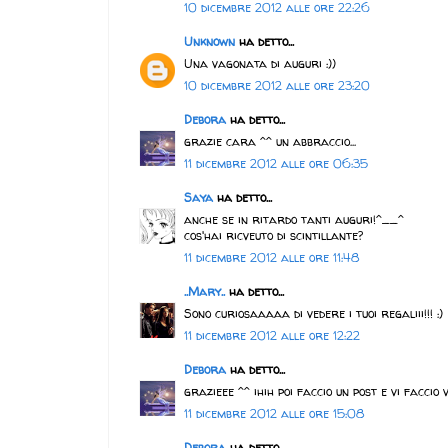
10 dicembre 2012 alle ore 22:26
Unknown
ha detto...
Una vagonata di auguri :))
10 dicembre 2012 alle ore 23:20
Debora
ha detto...
grazie cara ^^ un abbraccio...
11 dicembre 2012 alle ore 06:35
Saya
ha detto...
anche se in ritardo tanti auguri!^__^
cos'hai ricveuto di scintillante?
11 dicembre 2012 alle ore 11:48
..Mary..
ha detto...
Sono curiosaaaaa di vedere i tuoi regaliii!!! :)
11 dicembre 2012 alle ore 12:22
Debora
ha detto...
grazieee ^^ ihih poi faccio un post e vi faccio 
11 dicembre 2012 alle ore 15:08
Debora
ha detto...