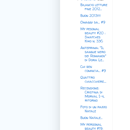
Bilancio letture
fine 2012...
Buon 2013!!!!
Omaggi da... #9
My pesonal
beauty #20 :
Swatches
Kiko n. 336
Anteprima: "Il
sangue nero
dei Romanov"
di Dora Le...
Chi ben
comincia... #9
Quattro
chiacchiere....
Recensione:
Cristina di
Morval I-il
ritorno
Foto di un pazzo
Natale
Buon Natale...
My personal
beauty #19: