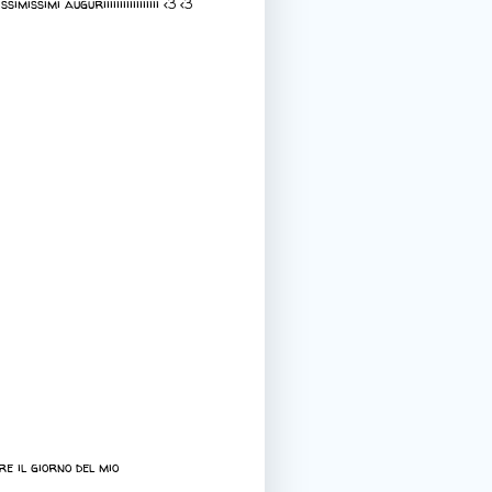
issimi auguriiiiiiiiiiiiiiiii <3 <3
re il giorno del mio