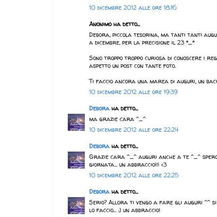
10 dicembre 2012 alle ore 18:16
Anonimo ha detto...
Debora, piccola tesorina, ma tanti tanti augur
a dicembre, per la precisione il 23 *_*
Sono troppo troppo curiosa di conoscere i rega
aspetto un post con tante foto.
Ti faccio ancora una marea di auguri, un baci
10 dicembre 2012 alle ore 19:39
Debora
ha detto...
ma grazie cara ^_^
10 dicembre 2012 alle ore 22:24
Debora
ha detto...
Grazie cara ^_^ auguri anche a te ^_^ spero
giornata... un abbraccio!!! <3
10 dicembre 2012 alle ore 22:25
Debora
ha detto...
Serio? Allora ti vengo a fare gli auguri ^^ s
lo faccio... :) un abbraccio!