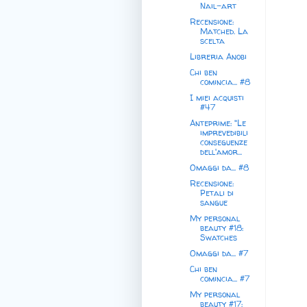
Nail-art
Recensione:
Matched. La
scelta
Libreria Anobi
Chi ben
comincia... #8
I miei acquisti
#47
Anteprime: "Le
imprevedibili
conseguenze
dell'amor...
Omaggi da... #8
Recensione:
Petali di
sangue
My personal
beauty #18:
Swatches
Omaggi da... #7
Chi ben
comincia... #7
My personal
beauty #17: