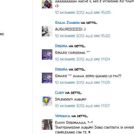
uuuuuuuuuuuh anche il mio è vicinisimo XD tantissim
<3
10 dicembre 2012 alle ore 16:05
Giulia Zambon
ha detto...
AUGURIIIIIIIII! :)
ere
10 dicembre 2012 alle ore 16:20
Debora
ha detto...
Grazie carissima ^^
10 dicembre 2012 alle ore 17:04
Debora
ha detto...
Grazie ^^ ahaha serio quando lo fai??
10 dicembre 2012 alle ore 17:05
Clody
ha detto...
Splendenti auguri!
10 dicembre 2012 alle ore 17:07
Veronica
ha detto...
Ehiiiiii Deboraaaa. *-*
Tantissimissimi auguri! Sono contenta di divide
compleanno con te. ♥