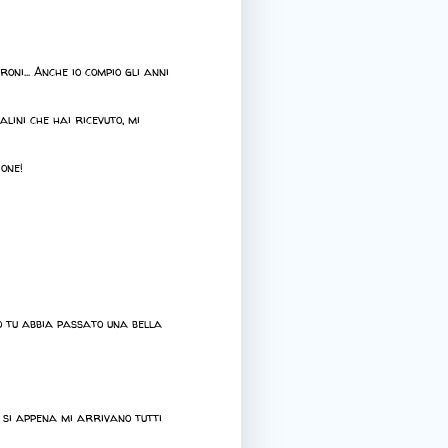
oni... Anche io compio gli anni
lini che hai ricevuto, mi
one!
 tu abbia passato una bella
i si appena mi arrivano tutti