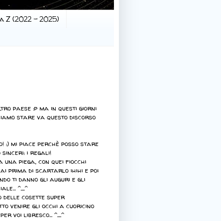
la Z (2022 - 2025)
tro paese :p ma in questi giorni
ciamo stare va questo discorso
! :) mi piace perchè posso stare
sinceri: i regali!
a una piega, con quei fiocchi
hai prima di scartarlo ihihi e poi
do ti danno gli auguri e gli
ale... ^_^
to delle cosette super
o venire gli occhi a cuoricino
er voi libresco... ^_^